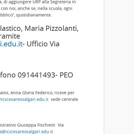
, di aggiungere URP alla Segreteria in
a con noi, anche se, nella scuola, ogni
pubblico”, quotidianamente.
astico, Maria Pizzolanti,
ramite
.edu.it
- Ufficio Via
lefono 091441493- PEO
ativi, Anna Gloria Federico, riceve per
icscesareosalgari.edu.it
sede centrale
strativo Giuseppa Fischietti Via
pa@icscesareosalgari.edu.it