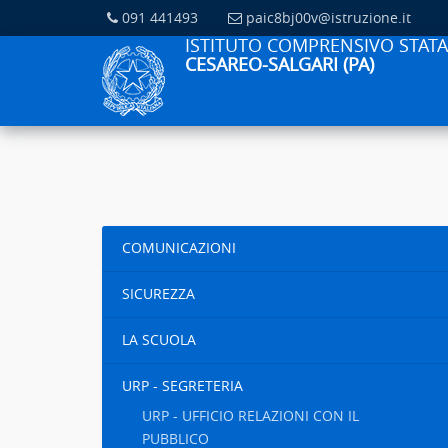
091 441493
paic8bj00v@istruzione.it
ISTITUTO COMPRENSIVO STATA
CESAREO-SALGARI (PA)
COMUNICAZIONI
SICUREZZA
LA SCUOLA
URP - SEGRETERIA
URP - UFFICIO RELAZIONI CON IL
PUBBLICO