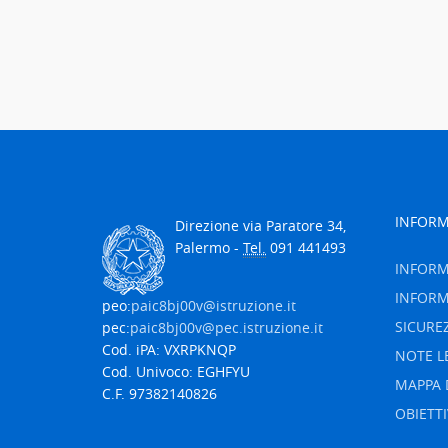
INFORM
Direzione via Paratore 34,
Palermo -
Tel.
091 441493
INFORM
INFORM
peo:
paic8bj00v@istruzione.it
SICURE
pec:
paic8bj00v@pec.istruzione.it
Cod. iPA: VXRPKNQP
NOTE L
Cod. Univoco: EGHFYU
MAPPA 
C.F. 97382140826
OBIETTI