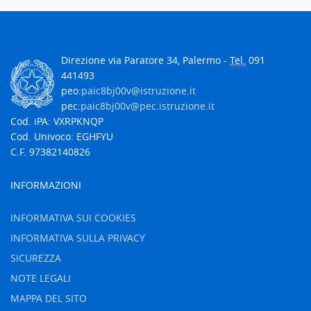
Direzione via Paratore 34, Palermo -
Tel.
091
441493
peo:
paic8bj00v@istruzione.it
pec:
paic8bj00v@pec.istruzione.it
Cod. iPA: VXRPKNQP
Cod. Univoco: EGHFYU
C.F. 97382140826
INFORMAZIONI
INFORMATIVA SUI COOKIES
INFORMATIVA SULLA PRIVACY
SICUREZZA
NOTE LEGALI
MAPPA DEL SITO