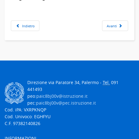
Indietro
Avanti
Direzione via Paratore 34, Palermo -
Tel.
091
441493
peo:
paic8bj00v@istruzione.it
pec:
paic8bj00v@pec.istruzione.it
Cod. iPA: VXRPKNQP
Cod. Univoco: EGHFYU
C.F. 97382140826
INFORMAZIONI