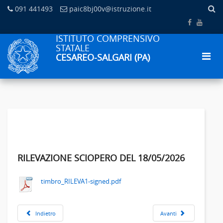
091 441493
paic8bj00v@istruzione.it
ISTITUTO COMPRENSIVO
STATALE
CESAREO-SALGARI (PA)
RILEVAZIONE SCIOPERO DEL 18/05/2026
timbro_RILEVA1-signed.pdf
Indietro
Avanti