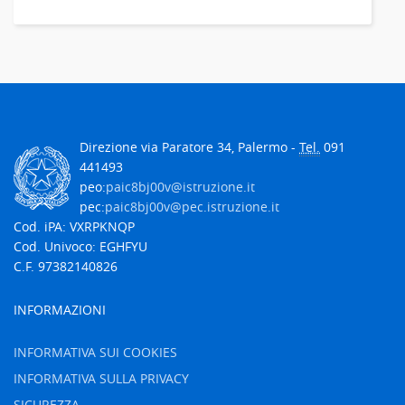
Direzione via Paratore 34, Palermo -
Tel.
091
441493
peo:
paic8bj00v@istruzione.it
pec:
paic8bj00v@pec.istruzione.it
Cod. iPA: VXRPKNQP
Cod. Univoco: EGHFYU
C.F. 97382140826
INFORMAZIONI
INFORMATIVA SUI COOKIES
INFORMATIVA SULLA PRIVACY
SICUREZZA