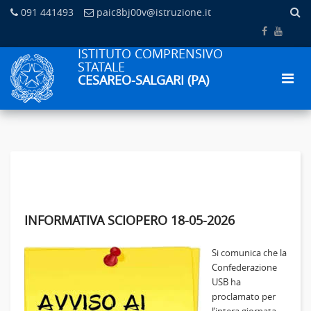
091 441493
paic8bj00v@istruzione.it
ISTITUTO COMPRENSIVO
STATALE
CESAREO-SALGARI (PA)
INFORMATIVA SCIOPERO 18-05-2026
Si comunica che la
Confederazione
USB ha
proclamato per