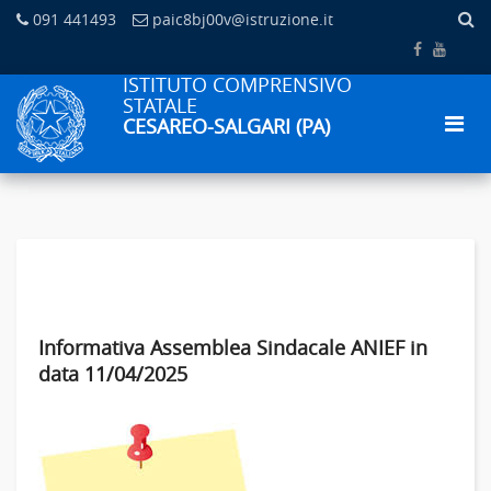
091 441493
paic8bj00v@istruzione.it
ISTITUTO COMPRENSIVO
STATALE
CESAREO-SALGARI (PA)
Informativa Assemblea Sindacale ANIEF in
data 11/04/2025