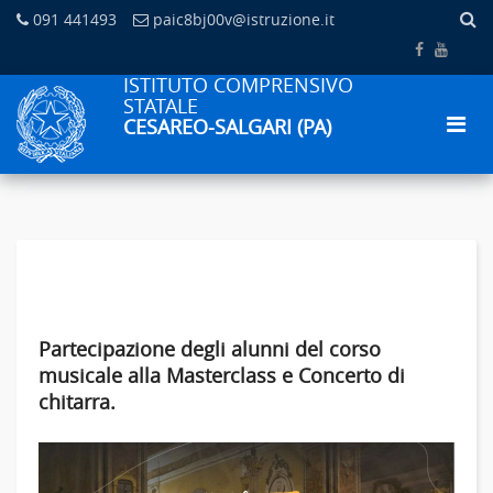
091 441493
paic8bj00v@istruzione.it
ISTITUTO COMPRENSIVO
STATALE
CESAREO-SALGARI (PA)
Partecipazione degli alunni del corso
musicale alla Masterclass e Concerto di
chitarra.