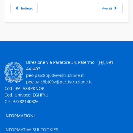
Indietro
Avanti
Direzione via Paratore 34, Palermo -
Tel.
091
441493
peo:
paic8bj00v@istruzione.it
pec:
paic8bj00v@pec.istruzione.it
Cod. iPA: VXRPKNQP
Cod. Univoco: EGHFYU
C.F. 97382140826
INFORMAZIONI
INFORMATIVA SUI COOKIES