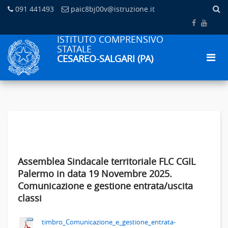
091 441493
paic8bj00v@istruzione.it
ISTITUTO COMPRENSIVO
STATALE
CESAREO-SALGARI (PA)
Assemblea Sindacale territoriale FLC CGIL
Palermo in data 19 Novembre 2025.
Comunicazione e gestione entrata/uscita
classi
timbro_Comunicazione_e_gestione_entrata-