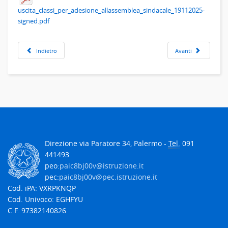
uscita_classi_per_adesione_allassemblea_sindacale_19112025-
signed.pdf
Indietro
Avanti
Direzione via Paratore 34, Palermo -
Tel.
091
441493
peo:
paic8bj00v@istruzione.it
pec:
paic8bj00v@pec.istruzione.it
Cod. iPA: VXRPKNQP
Cod. Univoco: EGHFYU
C.F. 97382140826