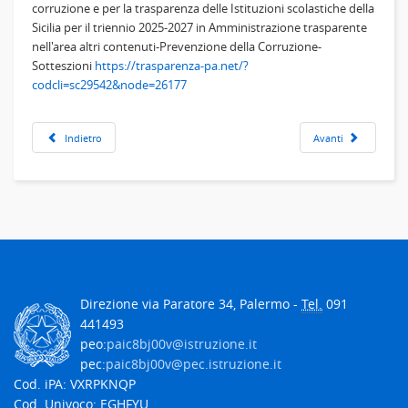
corruzione e per la trasparenza delle Istituzioni scolastiche della
Sicilia per il triennio 2025-2027 in Amministrazione trasparente
nell'area altri contenuti-Prevenzione della Corruzione-
Sotteszioni
https://trasparenza-pa.net/?
codcli=sc29542&node=26177
Indietro
Avanti
Direzione via Paratore 34, Palermo -
Tel.
091
441493
peo:
paic8bj00v@istruzione.it
pec:
paic8bj00v@pec.istruzione.it
Cod. iPA: VXRPKNQP
Cod. Univoco: EGHFYU