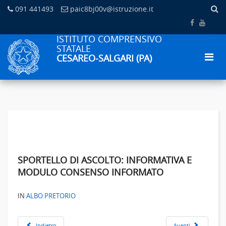
091 441493
paic8bj00v@istruzione.it
ISTITUTO COMPRENSIVO
STATALE
CESAREO-SALGARI (PA)
SPORTELLO DI ASCOLTO: INFORMATIVA E
MODULO CONSENSO INFORMATO
IN
ALBO PRETORIO
Indietro
Avanti