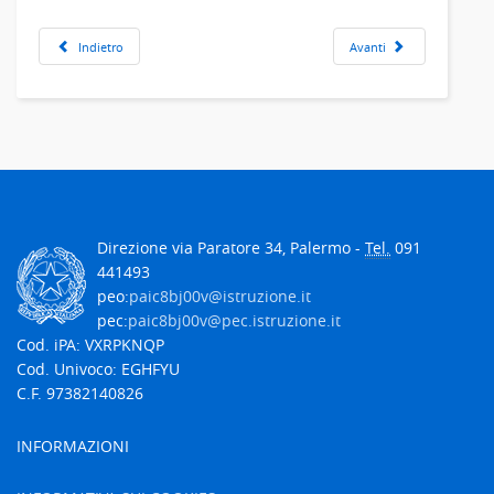
Indietro
Avanti
Direzione via Paratore 34, Palermo -
Tel.
091
441493
peo:
paic8bj00v@istruzione.it
pec:
paic8bj00v@pec.istruzione.it
Cod. iPA: VXRPKNQP
Cod. Univoco: EGHFYU
C.F. 97382140826
INFORMAZIONI