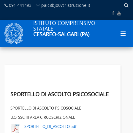
091 441493
paic8bj00v@istruzione.it
ISTITUTO COMPRENSIVO
STATALE
CESAREO-SALGARI (PA)
SPORTELLO DI ASCOLTO PSICOSOCIALE
SPORTELLO DI ASCOLTO PSICOSOCIALE
U.O. SSC III AREA CIRCOSCRIZIONALE
SPORTELLO_DI_ASCOLTO.pdf