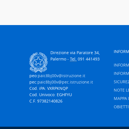
INFORM
Direzione via Paratore 34,
Palermo -
Tel.
091 441493
INFORM
INFORM
peo:
paic8bj00v@istruzione.it
SICURE
pec:
paic8bj00v@pec.istruzione.it
Cod. iPA: VXRPKNQP
NOTE L
Cod. Univoco: EGHFYU
MAPPA 
C.F. 97382140826
OBIETTI