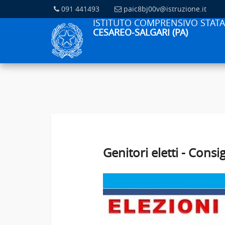
091 441493
paic8bj00v@istruzione.it
ISTITUTO COMPRENSIVO STATA
CESAREO-SALGARI (PA)
Genitori eletti - Consi