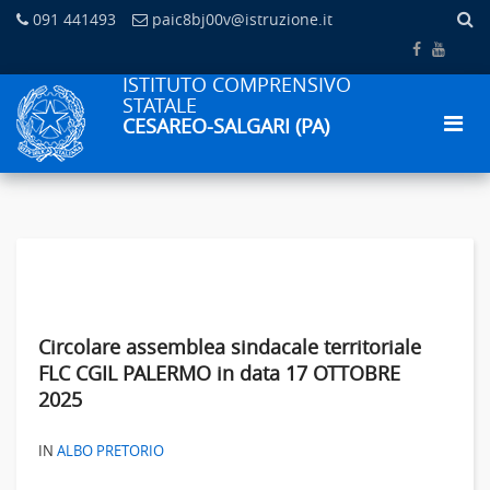
091 441493
paic8bj00v@istruzione.it
ISTITUTO COMPRENSIVO
STATALE
CESAREO-SALGARI (PA)
Circolare assemblea sindacale territoriale
FLC CGIL PALERMO in data 17 OTTOBRE
2025
IN
ALBO PRETORIO