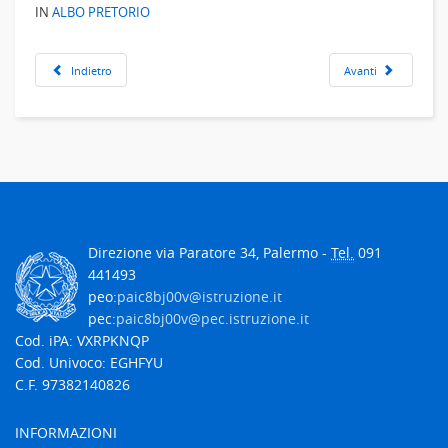
IN
ALBO PRETORIO
Indietro
Avanti
Direzione via Paratore 34, Palermo -
Tel.
091
441493
peo:
paic8bj00v@istruzione.it
pec:
paic8bj00v@pec.istruzione.it
Cod. iPA: VXRPKNQP
Cod. Univoco: EGHFYU
C.F. 97382140826
INFORMAZIONI