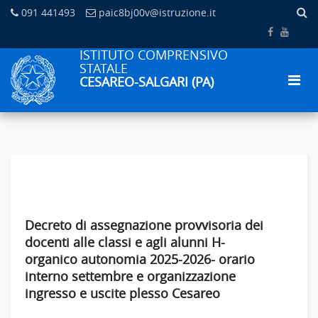
091 441493
paic8bj00v@istruzione.it
ISTITUTO COMPRENSIVO
STATALE
CESAREO-SALGARI (PA)
Decreto di assegnazione provvisoria dei
docenti alle classi e agli alunni H-
organico autonomia 2025-2026- orario
interno settembre e organizzazione
ingresso e uscite plesso Cesareo