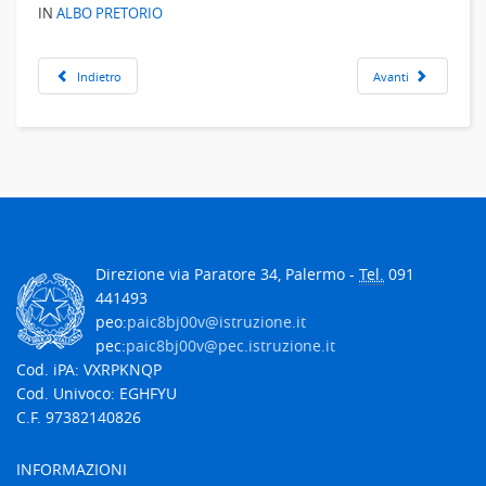
IN
ALBO PRETORIO
Indietro
Avanti
Direzione via Paratore 34, Palermo -
Tel.
091
441493
peo:
paic8bj00v@istruzione.it
pec:
paic8bj00v@pec.istruzione.it
Cod. iPA: VXRPKNQP
Cod. Univoco: EGHFYU
C.F. 97382140826
INFORMAZIONI