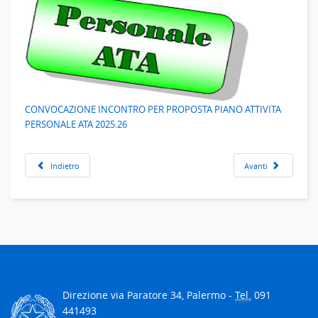
CONVOCAZIONE INCONTRO PER PROPOSTA PIANO ATTIVITA
PERSONALE ATA 2025.26
Indietro
Avanti
Direzione via Paratore 34, Palermo -
Tel.
091
441493