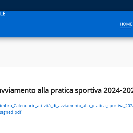
LE
HOME
 avviamento alla pratica sportiva 2024-20
timbro_Calendario_attività_di_avviamento_alla_pratica_sportiva_20
-signed.pdf