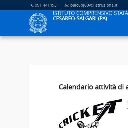
091 441493
paic8bj00v@istruzione.it
ISTITUTO COMPRENSIVO STATA
CESAREO-SALGARI (PA)
Calendario attività di