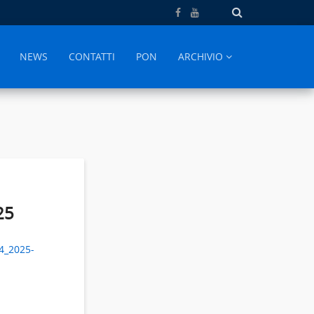
NEWS
CONTATTI
PON
ARCHIVIO
25
24_2025-