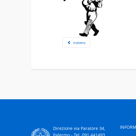
Indietro
INFORM
Direzione via Paratore 34,
Palermo -
Tel.
091 441493