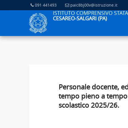
091 441493
paic8bj00v@istruzione.it
ISTITUTO COMPRENSIVO STATA
CESAREO-SALGARI (PA)
Personale docente, ed
tempo pieno a tempo 
scolastico 2025/26.