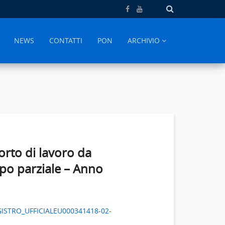
NEWS
CONTATTI
PON
ARCHIVIO
orto di lavoro da
po parziale – Anno
STRO_UFFICIALEU000341418-02-